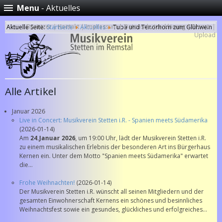
Menu
- Aktuelles
Benutzer
|
Kontakt
|
Impressum
|
Datenschutzerklärung
|
Presse
|
Aktuelle Seite:
Startseite
Aktuelles
Tuba und Tenorhorn zum Glühwein
Upload
Alle Artikel
Januar 2026
Live in Concert: Musikverein Stetten i.R. - Spanien meets Südamerika
(2026-01-14)
Am
24.Januar 2026
, um 19:00 Uhr, lädt der Musikverein Stetten i.R.
zu einem musikalischen Erlebnis der besonderen Art ins Bürgerhaus
Kernen ein. Unter dem Motto "Spanien meets Südamerika" erwartet
die...
Frohe Weihnachten!
(2026-01-14)
Der Musikverein Stetten i.R. wünscht all seinen Mitgliedern und der
gesamten Einwohnerschaft Kernens ein schönes und besinnliches
Weihnachtsfest sowie ein gesundes, glückliches und erfolgreiches...