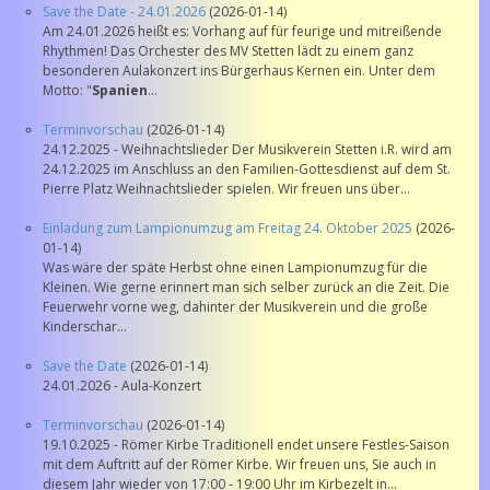
Save the Date - 24.01.2026
(2026-01-14)
Am 24.01.2026 heißt es: Vorhang auf für feurige und mitreißende
Rhythmen! Das Orchester des MV Stetten lädt zu einem ganz
besonderen Aulakonzert ins Bürgerhaus Kernen ein. Unter dem
Motto: "
Spanien
...
Terminvorschau
(2026-01-14)
24.12.2025 - Weihnachtslieder Der Musikverein Stetten i.R. wird am
24.12.2025 im Anschluss an den Familien-Gottesdienst auf dem St.
Pierre Platz Weihnachtslieder spielen. Wir freuen uns über...
Einladung zum Lampionumzug am Freitag 24. Oktober 2025
(2026-
01-14)
Was wäre der späte Herbst ohne einen Lampionumzug für die
Kleinen. Wie gerne erinnert man sich selber zurück an die Zeit. Die
Feuerwehr vorne weg, dahinter der Musikverein und die große
Kinderschar...
Save the Date
(2026-01-14)
24.01.2026 - Aula-Konzert
Terminvorschau
(2026-01-14)
19.10.2025 - Römer Kirbe Traditionell endet unsere Festles-Saison
mit dem Auftritt auf der Römer Kirbe. Wir freuen uns, Sie auch in
diesem Jahr wieder von 17:00 - 19:00 Uhr im Kirbezelt in...