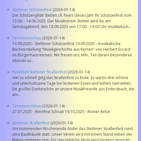
Stettener Schützenfest
(2026-01-14)
Die Schützengilde Stetten i.R. feiert dieses Jahr Ihr Schützenfest vom
13.09. - 14.09.2025. Der Musikverein Stetten wird Sie am
Samstagabend, den 13.09.2025 von 17:00 - 19:00 Uhr musikalisch...
Terminvorschau
(2026-01-14)
13.09.2025 - Stettener Schützenfest 19.09.2025 - musikalische
Buchvorstellung "Musikgeschichte aus Kernen" von Herbert Eccard
im Bürgerhaus Kernen. Wir freuen uns sehr, Teil dieses besonderen
Abends zu...
Rückblick Stettener Straßenfest
(2026-01-14)
Viel zu schnell ging das Straßenfest zu Ende. Es waren drei schöne
und unterhaltsame Tage bei leckerem Essen und kühlen Getränken.
Ein großes Dankeschön an unsere Musikfreunde aus Endersbach, die
am...
Terminvorschau
(2026-01-14)
27.07.2025 - Weinfest Schnait 19.10.2025 - Römer Kirbe
Stettener Straßenfest
(2026-01-14)
Am kommenden Wochenende findet das Stettener Straßenfest rund
ums Backhäusle statt. Unser Verein wird mit einem Stand neben der
Bühne vertreten sein. Für das leibliche Wohl wird bestens gesorgt!...