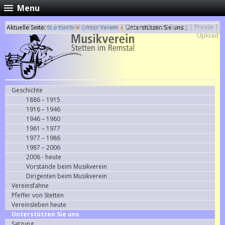
Menu
Benutzer
|
Kontakt
|
Impressum
|
Datenschutzerklärung
|
Presse
|
Aktuelle Seite:
Startseite
Unser Verein
Unterstützen Sie uns
Upload
Geschichte
1886 – 1915
1916 – 1946
1946 – 1960
1961 – 1977
1977 – 1986
1987 – 2006
2006 - heute
Vorstände beim Musikverein
Dirigenten beim Musikverein
Vereinsfahne
Pfeffer von Stetten
Vereinsleben heute
Unterstützen Sie uns
Satzung